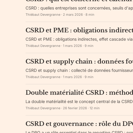
CSRD : quelles entreprises sont concernées, seuils d'app
Thiébaut Devergranne
·
2 mars 2026
·
8
min
CSRD et PME : obligations indirec
CSRD et PME : obligations indirectes, effet cascade vi
Thiébaut Devergranne
·
1 mars 2026
·
9
min
CSRD et supply chain : données f
CSRD et supply chain : collecté de données fournisseurs
Thiébaut Devergranne
·
1 mars 2026
·
9
min
Double matérialité CSRD : méthod
La double matérialité est le concept central de la CSRD 
Thiébaut Devergranne
·
26 fevrier 2026
·
12
min
CSRD et gouvernance : rôle du DP
Le DPO a un rôle essentiel dans le reporting CSRD : p