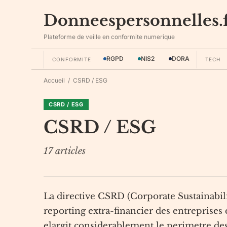
Donneespersonnelles.
Plateforme de veille en conformite numerique
RGPD
NIS2
DORA
CONFORMITE
TECH
Accueil
/
CSRD / ESG
CSRD / ESG
CSRD / ESG
17
articles
La directive CSRD (Corporate Sustainabil
reporting extra-financier des entreprise
elargit considerablement le perimetre des