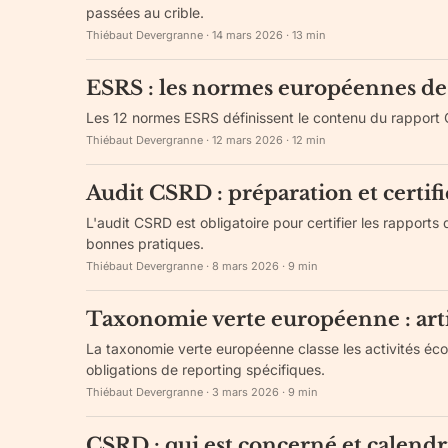
passées au crible.
Thiébaut Devergranne
·
14 mars 2026
·
13
min
ESRS : les normes européennes de 
Les 12 normes ESRS définissent le contenu du rapport
Thiébaut Devergranne
·
12 mars 2026
·
12
min
Audit CSRD : préparation et certifi
L'audit CSRD est obligatoire pour certifier les rapports
bonnes pratiques.
Thiébaut Devergranne
·
8 mars 2026
·
9
min
Taxonomie verte européenne : art
La taxonomie verte européenne classe les activités éc
obligations de reporting spécifiques.
Thiébaut Devergranne
·
3 mars 2026
·
9
min
CSRD : qui est concerné et calendr