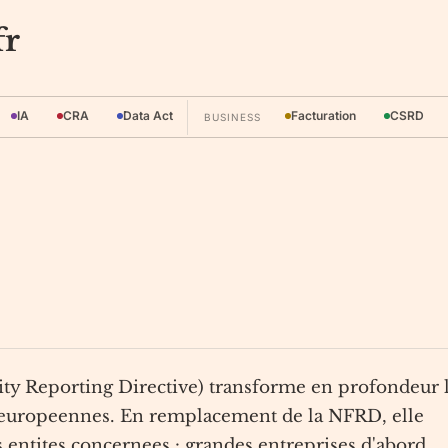
fr
IA
CRA
Data Act
Facturation
CSRD
BUSINESS
ity Reporting Directive) transforme en profondeur 
s europeennes. En remplacement de la NFRD, elle
 entites concernees : grandes entreprises d'abord