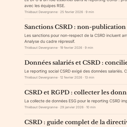
avec les équipes RSE.
Thiébaut Devergranne
·
25 fevrier 2026
·
9
min
Sanctions CSRD : non-publication 
Les sanctions pour non-respect de la CSRD incluent ame
Analyse du cadre répressif.
Thiébaut Devergranne
·
19 fevrier 2026
·
9
min
Données salariés et CSRD : concili
Le reporting social CSRD exigé des données salariés. 
Thiébaut Devergranne
·
12 fevrier 2026
·
13
min
CSRD et RGPD : collecter les donné
La collecte de données ESG pour le reporting CSRD imp
Thiébaut Devergranne
·
29 janvier 2026
·
10
min
CSRD : guide complet de la directiv