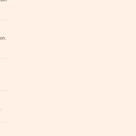
on.
.