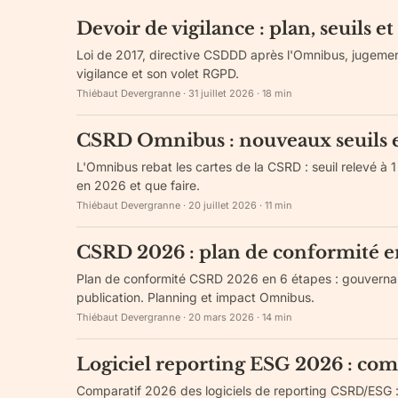
Devoir de vigilance : plan, seuils
Loi de 2017, directive CSDDD après l'Omnibus, jugement
vigilance et son volet RGPD.
Thiébaut Devergranne
·
31 juillet 2026
·
18
min
CSRD Omnibus : nouveaux seuils e
L'Omnibus rebat les cartes de la CSRD : seuil relevé à 
en 2026 et que faire.
Thiébaut Devergranne
·
20 juillet 2026
·
11
min
CSRD 2026 : plan de conformité en
Plan de conformité CSRD 2026 en 6 étapes : gouvernanc
publication. Planning et impact Omnibus.
Thiébaut Devergranne
·
20 mars 2026
·
14
min
Logiciel reporting ESG 2026 : compa
Comparatif 2026 des logiciels de reporting CSRD/ESG : p