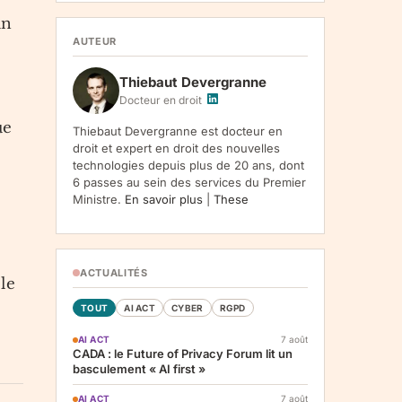
1107, Vilnius, LT-05120, Lituanie. Finalite :
inscription a la newsletter et reception de nos
un
communications. Base legale : consentement
AUTEUR
(art. 6.1.a RGPD). Destinataires : le
responsable du traitement, AWS
Thiebaut Devergranne
(hebergement), Amazon SES (envoi des
emails). Conservation : jusqu'a desinscription.
Docteur en droit
Droits : acces, rectification, effacement,
ue
limitation, opposition, portabilite -- exercez
Thiebaut Devergranne est docteur en
vos droits via notre
. Reclamation :
.
droit et expert en droit des nouvelles
technologies depuis plus de 20 ans, dont
6 passes au sein des services du Premier
Ministre.
En savoir plus
|
These
ACTUALITÉS
le
TOUT
AI ACT
CYBER
RGPD
AI ACT
7 août
CADA : le Future of Privacy Forum lit un
basculement « AI first »
AI ACT
7 août