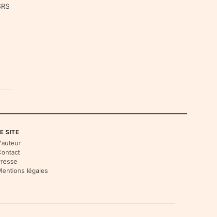
ESRS
E SITE
'auteur
ontact
resse
entions légales