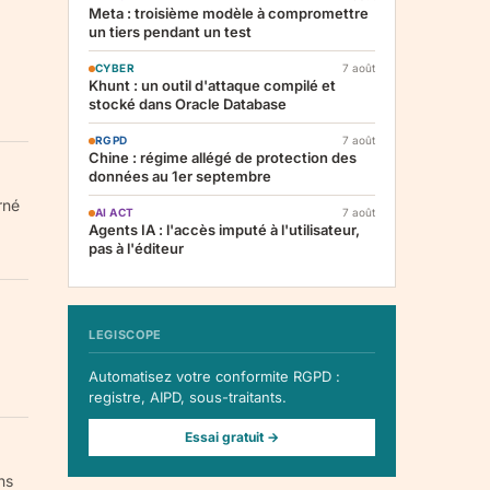
Meta : troisième modèle à compromettre
un tiers pendant un test
CYBER
7 août
Khunt : un outil d'attaque compilé et
stocké dans Oracle Database
RGPD
7 août
Chine : régime allégé de protection des
données au 1er septembre
rné
AI ACT
7 août
Agents IA : l'accès imputé à l'utilisateur,
pas à l'éditeur
LEGISCOPE
Automatisez votre conformite RGPD :
registre, AIPD, sous-traitants.
Essai gratuit →
ns