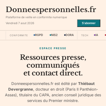
Donneespersonnelles.fr
Plateforme de veille en conformite numerique
Vendredi 7 aout 2026
S'abonner
RGPD
NIS2
DORA
IA
CONFORMITE
TECH
ESPACE PRESSE
Ressources presse,
communiqués
et contact direct.
Donneespersonnelles.fr est édité par
Thiébaut
Devergranne
, docteur en droit (Paris II Panthéon-
Assas), titulaire du CAPA, ancien conseil juridique des
services du Premier ministre.