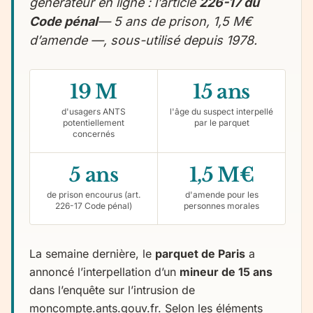
générateur en ligne : l’article
226-17 du
Code pénal
— 5 ans de prison, 1,5 M€
d’amende —, sous-utilisé depuis 1978.
19 M
15 ans
d'usagers ANTS
l'âge du suspect interpellé
potentiellement
par le parquet
concernés
5 ans
1,5 M€
de prison encourus (art.
d'amende pour les
226-17 Code pénal)
personnes morales
La semaine dernière, le
parquet de Paris
a
annoncé l’interpellation d’un
mineur de 15 ans
dans l’enquête sur l’intrusion de
moncompte.ants.gouv.fr. Selon les éléments