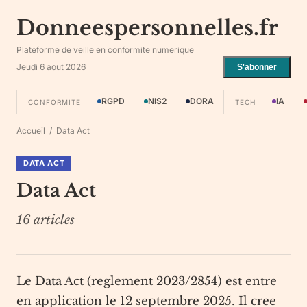
Donneespersonnelles.fr
Plateforme de veille en conformite numerique
Jeudi 6 aout 2026
S'abonner
RGPD
NIS2
DORA
IA
CONFORMITE
TECH
Accueil
/
Data Act
DATA ACT
Data Act
16
articles
Le Data Act (reglement 2023/2854) est entre
en application le 12 septembre 2025. Il cree