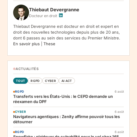
jusqu'a desinscription. Droits : acces, rectification, effacement,
Thiebaut Devergranne
limitation, opposition, portabilite -- exercez vos droits via notre
.
Reclamation :
.
Docteur en droit
Thiebaut Devergranne est docteur en droit et expert en
droit des nouvelles technologies depuis plus de 20 ans,
dont 6 passes au sein des services du Premier Ministre.
En savoir plus
|
These
ACTUALITÉS
TOUT
RGPD
CYBER
AI ACT
RGPD
6 août
Transferts vers les États-Unis : le CEPD demande un
réexamen du DPF
CYBER
6 août
Navigateurs agentiques : Zenity affirme pouvoir tous les
détourner
RGPD
6 août
Snowflake : plaidoyer de culpabilité pour le vol chez 165