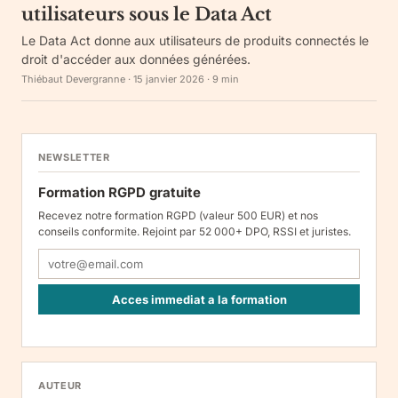
utilisateurs sous le Data Act
Le Data Act donne aux utilisateurs de produits connectés le
droit d'accéder aux données générées.
Thiébaut Devergranne
·
15 janvier 2026
·
9
min
NEWSLETTER
Formation RGPD gratuite
Recevez notre formation RGPD (valeur 500 EUR) et nos
conseils conformite. Rejoint par 52 000+ DPO, RSSI et juristes.
Acces immediat a la formation
Responsable : Legiscope UAB, Laisves pr. 60-1107, Vilnius, LT-
05120, Lituanie. Finalite : inscription a la newsletter et reception
de nos communications. Base legale : consentement (art. 6.1.a
RGPD). Destinataires : le responsable du traitement, AWS
AUTEUR
(hebergement), Amazon SES (envoi des emails). Conservation :