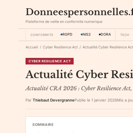
Donneespersonnelles.
Plateforme de veille en conformite numerique
RGPD
NIS2
DORA
CONFORMITE
TECH
Accueil
/
Cyber Resilience Act
/
Actualité Cyber Resilience Ac
CYBER RESILIENCE ACT
Actualité Cyber Res
Actualité CRA 2026 : Cyber Resilience Act,
Par
Thiebaut Devergranne
Publie le
1 janvier 2026
Mis a jo
SOMMAIRE