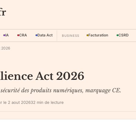
fr
IA
CRA
Data Act
Facturation
CSRD
BUSINESS
t 2026
ilience Act 2026
 sécurité des produits numériques, marquage CE.
ur le
2 aout 2026
32
min de lecture