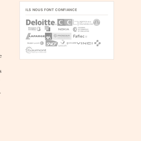
ILS NOUS FONT CONFIANCE
e
s
,
r