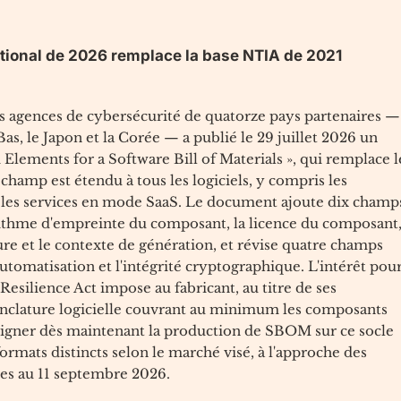
ational de 2026 remplace la base NTIA de 2021
es agences de cybersécurité de quatorze pays partenaires —
-Bas, le Japon et la Corée — a publié le 29 juillet 2026 un
lements for a Software Bill of Materials », qui remplace l
champ est étendu à tous les logiciels, y compris les
et les services en mode SaaS. Le document ajoute dix champ
rithme d'empreinte du composant, la licence du composant
ure et le contexte de génération, et révise quatre champs
automatisation et l'intégrité cryptographique. L'intérêt pou
 Resilience Act impose au fabricant, au titre de ses
omenclature logicielle couvrant au minimum les composants
Aligner dès maintenant la production de SBOM sur ce socle
formats distincts selon le marché visé, à l'approche des
es au 11 septembre 2026.