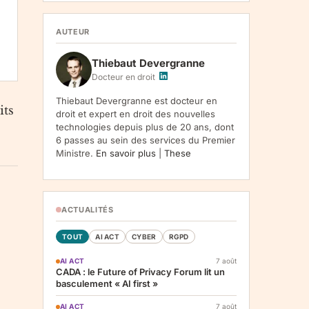
1107, Vilnius, LT-05120, Lituanie. Finalite :
inscription a la newsletter et reception de nos
communications. Base legale : consentement
AUTEUR
(art. 6.1.a RGPD). Destinataires : le
responsable du traitement, AWS
Thiebaut Devergranne
(hebergement), Amazon SES (envoi des
emails). Conservation : jusqu'a desinscription.
Docteur en droit
Droits : acces, rectification, effacement,
limitation, opposition, portabilite -- exercez
Thiebaut Devergranne est docteur en
its
vos droits via notre
. Reclamation :
.
droit et expert en droit des nouvelles
technologies depuis plus de 20 ans, dont
6 passes au sein des services du Premier
Ministre.
En savoir plus
|
These
ACTUALITÉS
TOUT
AI ACT
CYBER
RGPD
AI ACT
7 août
CADA : le Future of Privacy Forum lit un
basculement « AI first »
AI ACT
7 août