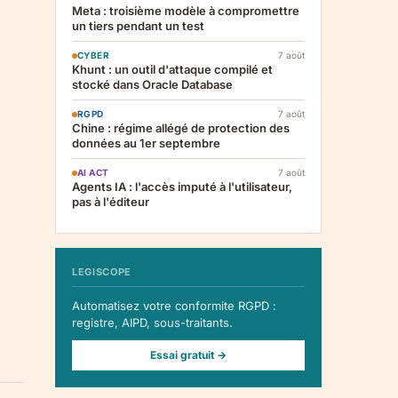
Meta : troisième modèle à compromettre
un tiers pendant un test
CYBER
7 août
Khunt : un outil d'attaque compilé et
stocké dans Oracle Database
RGPD
7 août
Chine : régime allégé de protection des
données au 1er septembre
AI ACT
7 août
Agents IA : l'accès imputé à l'utilisateur,
pas à l'éditeur
LEGISCOPE
Automatisez votre conformite RGPD :
registre, AIPD, sous-traitants.
Essai gratuit →