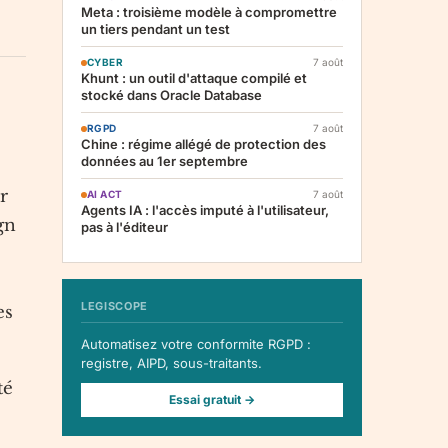
Meta : troisième modèle à compromettre
un tiers pendant un test
CYBER
7 août
Khunt : un outil d'attaque compilé et
stocké dans Oracle Database
RGPD
7 août
Chine : régime allégé de protection des
données au 1er septembre
r
AI ACT
7 août
Agents IA : l'accès imputé à l'utilisateur,
gn
pas à l'éditeur
LEGISCOPE
es
Automatisez votre conformite RGPD :
registre, AIPD, sous-traitants.
té
Essai gratuit →