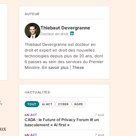
1107, Vilnius, LT-05120, Lituanie. Finalite :
inscription a la newsletter et reception de nos
communications. Base legale : consentement
AUTEUR
(art. 6.1.a RGPD). Destinataires : le
responsable du traitement, AWS
Thiebaut Devergranne
(hebergement), Amazon SES (envoi des
emails). Conservation : jusqu'a desinscription.
Docteur en droit
Droits : acces, rectification, effacement,
limitation, opposition, portabilite -- exercez
Thiebaut Devergranne est docteur en
vos droits via notre
. Reclamation :
.
droit et expert en droit des nouvelles
technologies depuis plus de 20 ans, dont
6 passes au sein des services du Premier
Ministre.
En savoir plus
|
These
ACTUALITÉS
,
TOUT
AI ACT
CYBER
RGPD
AI ACT
7 août
CADA : le Future of Privacy Forum lit un
basculement « AI first »
eux
AI ACT
7 août