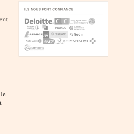
ILS NOUS FONT CONFIANCE
ent
lle
t