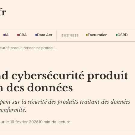
fr
IA
CRA
Data Act
Facturation
CSRD
BUSINESS
rité produit rencontre protecti...
d cybersécurité produit
n des données
ent sur la sécurité des produits traitant des données
conformité.
our le
16 fevrier 2026
10
min de lecture