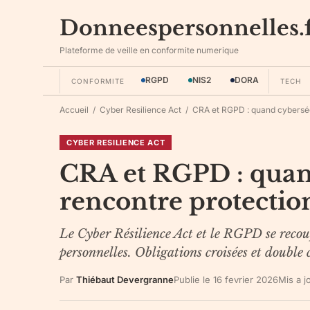
Donneespersonnelles.
Plateforme de veille en conformite numerique
RGPD
NIS2
DORA
CONFORMITE
TECH
Accueil
/
Cyber Resilience Act
/
CRA et RGPD : quand cybersécu
CYBER RESILIENCE ACT
CRA et RGPD : quan
rencontre protectio
Le Cyber Résilience Act et le RGPD se recoup
personnelles. Obligations croisées et double 
Par
Thiébaut Devergranne
Publie le
16 fevrier 2026
Mis a j