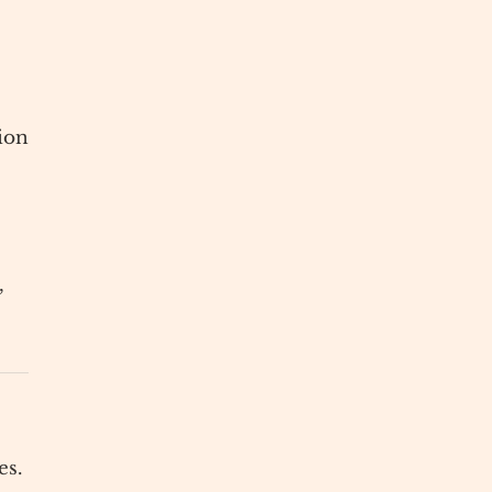
tion
,
es.