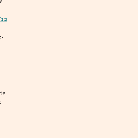
s
ées
es
s
 de
s