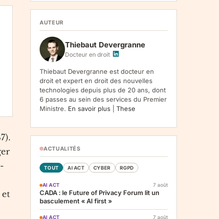
1107, Vilnius, LT-05120, Lituanie. Finalite :
inscription a la newsletter et reception de nos
communications. Base legale : consentement
AUTEUR
(art. 6.1.a RGPD). Destinataires : le
responsable du traitement, AWS
Thiebaut Devergranne
(hebergement), Amazon SES (envoi des
emails). Conservation : jusqu'a desinscription.
Docteur en droit
Droits : acces, rectification, effacement,
limitation, opposition, portabilite -- exercez
Thiebaut Devergranne est docteur en
vos droits via notre
. Reclamation :
.
droit et expert en droit des nouvelles
technologies depuis plus de 20 ans, dont
6 passes au sein des services du Premier
Ministre.
En savoir plus
|
These
7).
ACTUALITÉS
ger
-
TOUT
AI ACT
CYBER
RGPD
AI ACT
7 août
CADA : le Future of Privacy Forum lit un
 et
basculement « AI first »
AI ACT
7 août