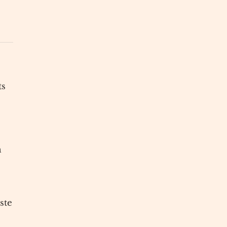
ts
n
ste