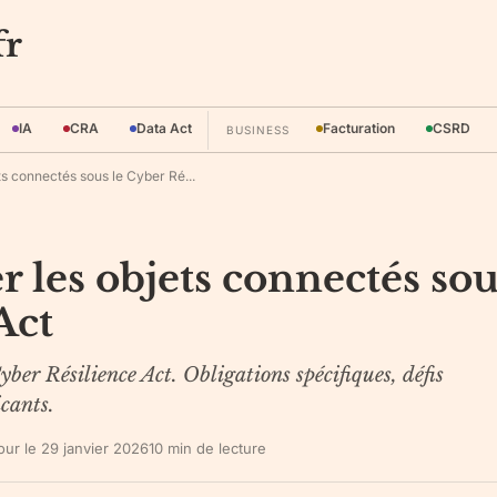
fr
IA
CRA
Data Act
Facturation
CSRD
BUSINESS
ets connectés sous le Cyber Ré...
er les objets connectés so
Act
yber Résilience Act. Obligations spécifiques, défis
icants.
jour le
29 janvier 2026
10
min de lecture