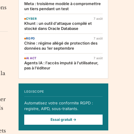
Meta : troisième modèle à compromettre
ons
un tiers pendant un test
CYBER
7 août
Khunt : un outil d'attaque compilé et
stocké dans Oracle Database
RGPD
7 août
Chine : régime allégé de protection des
données au 1er septembre
AI ACT
7 août
Agents IA : l'accès imputé à l'utilisateur,
pas à l'éditeur
 la
LEGISCOPE
ter
Automatisez votre conformite RGPD :
ls
registre, AIPD, sous-traitants.
Essai gratuit →
ets