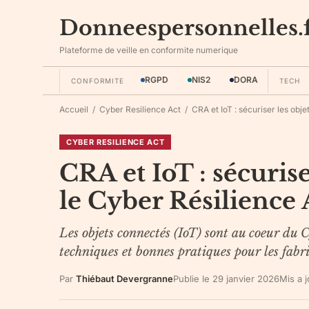
Donneespersonnelles.
Plateforme de veille en conformite numerique
RGPD
NIS2
DORA
CONFORMITE
TECH
Accueil
/
Cyber Resilience Act
/
CRA et IoT : sécuriser les obj
CYBER RESILIENCE ACT
CRA et IoT : sécuris
le Cyber Résilience 
Les objets connectés (IoT) sont au coeur du C
techniques et bonnes pratiques pour les fabr
Par
Thiébaut Devergranne
Publie le
29 janvier 2026
Mis a 