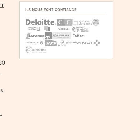
nt
ILS NOUS FONT CONFIANCE
20
.
ts
n