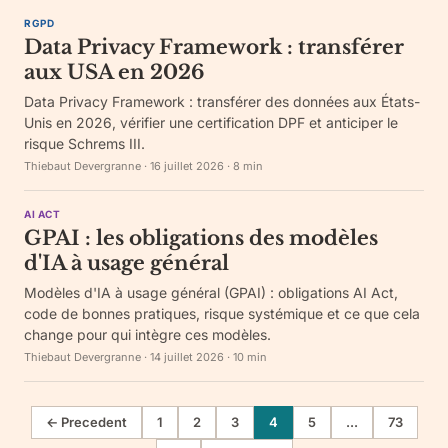
RGPD
Data Privacy Framework : transférer
aux USA en 2026
Data Privacy Framework : transférer des données aux États-
Unis en 2026, vérifier une certification DPF et anticiper le
risque Schrems III.
Thiebaut Devergranne
·
16 juillet 2026
·
8
min
AI ACT
GPAI : les obligations des modèles
d'IA à usage général
Modèles d'IA à usage général (GPAI) : obligations AI Act,
code de bonnes pratiques, risque systémique et ce que cela
change pour qui intègre ces modèles.
Thiebaut Devergranne
·
14 juillet 2026
·
10
min
← Precedent
1
2
3
4
5
...
73