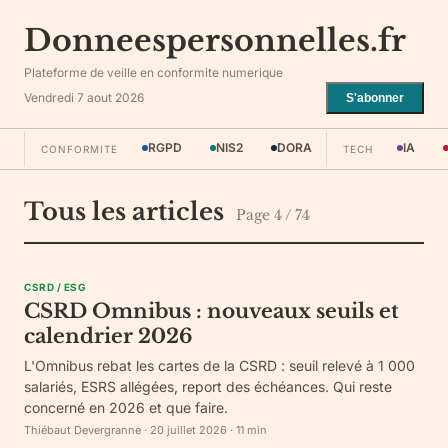
Donneespersonnelles.fr
Plateforme de veille en conformite numerique
Vendredi 7 aout 2026
S'abonner
RGPD
NIS2
DORA
IA
CONFORMITE
TECH
Tous les articles
Page
4
/
74
CSRD / ESG
CSRD Omnibus : nouveaux seuils et
calendrier 2026
L'Omnibus rebat les cartes de la CSRD : seuil relevé à 1 000
salariés, ESRS allégées, report des échéances. Qui reste
concerné en 2026 et que faire.
Thiébaut Devergranne
·
20 juillet 2026
·
11
min