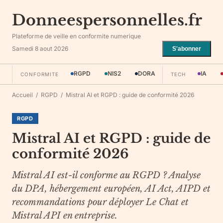
Donneespersonnelles.fr
Plateforme de veille en conformite numerique
Samedi 8 aout 2026
S'abonner
RGPD
NIS2
DORA
IA
CONFORMITE
TECH
Accueil
/
RGPD
/
Mistral AI et RGPD : guide de conformité 2026
RGPD
Mistral AI et RGPD : guide de
conformité 2026
Mistral AI est-il conforme au RGPD ? Analyse
du DPA, hébergement européen, AI Act, AIPD et
recommandations pour déployer Le Chat et
Mistral API en entreprise.