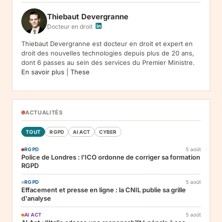
jusqu'a desinscription. Droits : acces, rectification, effacement,
Thiebaut Devergranne
limitation, opposition, portabilite -- exercez vos droits via notre
.
Reclamation :
.
Docteur en droit
Thiebaut Devergranne est docteur en droit et expert en
droit des nouvelles technologies depuis plus de 20 ans,
dont 6 passes au sein des services du Premier Ministre.
En savoir plus
|
These
ACTUALITÉS
TOUT
RGPD
AI ACT
CYBER
RGPD
5 août
Police de Londres : l'ICO ordonne de corriger sa formation
RGPD
RGPD
5 août
Effacement et presse en ligne : la CNIL publie sa grille
d'analyse
AI ACT
5 août