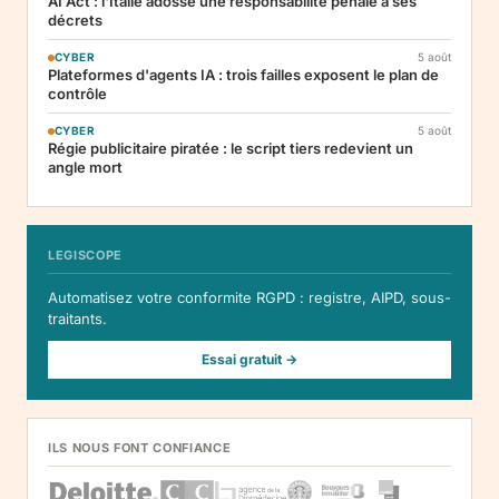
AI Act : l'Italie adosse une responsabilité pénale à ses
décrets
CYBER
5 août
Plateformes d'agents IA : trois failles exposent le plan de
contrôle
CYBER
5 août
Régie publicitaire piratée : le script tiers redevient un
angle mort
LEGISCOPE
Automatisez votre conformite RGPD : registre, AIPD, sous-
traitants.
Essai gratuit →
ILS NOUS FONT CONFIANCE