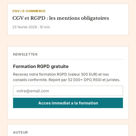
CGV / E-COMMERCE
CGV et RGPD : les mentions obligatoires
25 fevrier 2026
·
10
min
NEWSLETTER
Formation RGPD gratuite
Recevez notre formation RGPD (valeur 500 EUR) et nos
conseils conformite. Rejoint par 52 000+ DPO, RSSI et juristes.
Acces immediat a la formation
Responsable : Legiscope UAB, Laisves pr. 60-1107, Vilnius, LT-
05120, Lituanie. Finalite : inscription a la newsletter et reception
de nos communications. Base legale : consentement (art. 6.1.a
RGPD). Destinataires : le responsable du traitement, AWS
AUTEUR
(hebergement), Amazon SES (envoi des emails). Conservation :