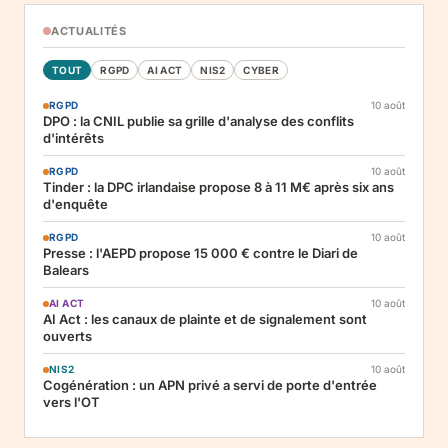
ACTUALITÉS
TOUT
RGPD
AI ACT
NIS2
CYBER
RGPD
10 août
DPO : la CNIL publie sa grille d'analyse des conflits
d'intérêts
RGPD
10 août
Tinder : la DPC irlandaise propose 8 à 11 M€ après six ans
d'enquête
RGPD
10 août
Presse : l'AEPD propose 15 000 € contre le Diari de
Balears
AI ACT
10 août
AI Act : les canaux de plainte et de signalement sont
ouverts
NIS2
10 août
Cogénération : un APN privé a servi de porte d'entrée
vers l'OT