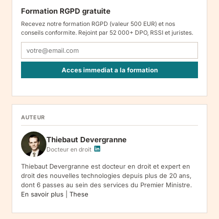
Formation RGPD gratuite
Recevez notre formation RGPD (valeur 500 EUR) et nos
conseils conformite. Rejoint par 52 000+ DPO, RSSI et juristes.
Acces immediat a la formation
Responsable : Legiscope UAB, Laisves pr. 60-1107, Vilnius, LT-
05120, Lituanie. Finalite : inscription a la newsletter et reception
de nos communications. Base legale : consentement (art. 6.1.a
RGPD). Destinataires : le responsable du traitement, AWS
AUTEUR
(hebergement), Amazon SES (envoi des emails). Conservation :
jusqu'a desinscription. Droits : acces, rectification, effacement,
Thiebaut Devergranne
limitation, opposition, portabilite -- exercez vos droits via notre
.
Reclamation :
.
Docteur en droit
Thiebaut Devergranne est docteur en droit et expert en
droit des nouvelles technologies depuis plus de 20 ans,
dont 6 passes au sein des services du Premier Ministre.
En savoir plus
|
These