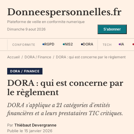
Donneespersonnelles.fr
Plateforme de veille en conformite numerique
Dimanche 9 aout 2026
S'abonner
RGPD
NIS2
DORA
IA
CONFORMITE
TECH
Accueil
/
DORA / Finance
/
DORA : qui est concerne par le règlement
DORA / FINANCE
DORA : qui est concerne par
le règlement
DORA s'applique a 21 catégories d'entités
financières et a leurs prestataires TIC critiques.
Par
Thiébaut Devergranne
Publie le
15 janvier 2026