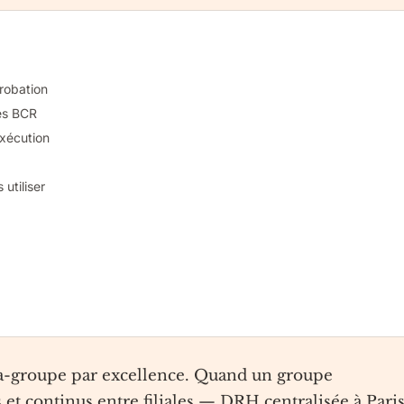
probation
des BCR
exécution
utiliser
tra-groupe par excellence. Quand un groupe
 et continus entre filiales — DRH centralisée à Paris