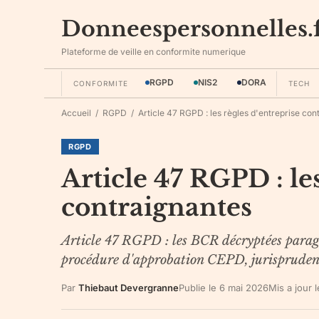
Donneespersonnelles.
Plateforme de veille en conformite numerique
RGPD
NIS2
DORA
CONFORMITE
TECH
Accueil
/
RGPD
/
Article 47 RGPD : les règles d'entreprise con
RGPD
Article 47 RGPD : le
contraignantes
Article 47 RGPD : les BCR décryptées paragr
procédure d'approbation CEPD, jurisprudenc
Par
Thiebaut Devergranne
Publie le
6 mai 2026
Mis a jour 