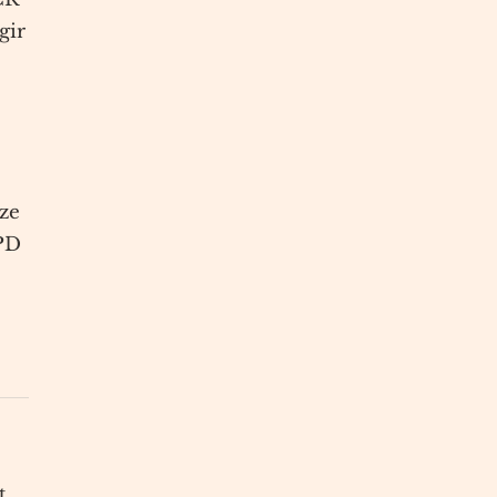
gir
rze
EPD
t