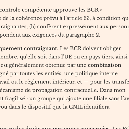
e contrôle compétente approuve les BCR «
 la cohérence prévu à l’article 63, à condition qu
ontraignantes, (b) confèrent expressément aux person
épondent aux exigences du paragraphe 2.
diquement contraignant
. Les BCR doivent obliger
bre, qu’elle soit dans l’UE ou en pays tiers, ainsi
e est généralement obtenue par une
combinaison
gné par toutes les entités, une politique interne
avail ou le règlement intérieur, et — pour les transfe
mécanisme de propagation contractuelle. Dans mon
 fragilisé : un groupe qui ajoute une filiale sans l’a
u dans le dispositif que la CNIL identifiera
presse des droits aux personnes concernées
. Les B