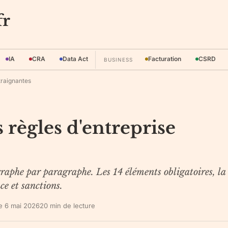
fr
IA
CRA
Data Act
Facturation
CSRD
BUSINESS
traignantes
s règles d'entreprise
aphe par paragraphe. Les 14 éléments obligatoires, la
e et sanctions.
le
6 mai 2026
20
min de lecture