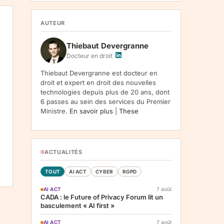
1107, Vilnius, LT-05120, Lituanie. Finalite :
inscription a la newsletter et reception de nos
communications. Base legale : consentement
AUTEUR
(art. 6.1.a RGPD). Destinataires : le
responsable du traitement, AWS
Thiebaut Devergranne
(hebergement), Amazon SES (envoi des
emails). Conservation : jusqu'a desinscription.
Docteur en droit
Droits : acces, rectification, effacement,
limitation, opposition, portabilite -- exercez
Thiebaut Devergranne est docteur en
vos droits via notre
. Reclamation :
.
droit et expert en droit des nouvelles
technologies depuis plus de 20 ans, dont
6 passes au sein des services du Premier
Ministre.
En savoir plus
|
These
ACTUALITÉS
TOUT
AI ACT
CYBER
RGPD
AI ACT
7 août
CADA : le Future of Privacy Forum lit un
basculement « AI first »
,
AI ACT
7 août