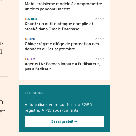
Meta : troisième modèle à compromettre
un tiers pendant un test
CYBER
7 août
Khunt : un outil d'attaque compilé et
stocké dans Oracle Database
RGPD
7 août
ts
Chine : régime allégé de protection des
données au 1er septembre
l
AI ACT
7 août
Agents IA : l'accès imputé à l'utilisateur,
pas à l'éditeur
LEGISCOPE
PD
Automatisez votre conformite RGPD :
registre, AIPD, sous-traitants.
en
Essai gratuit →