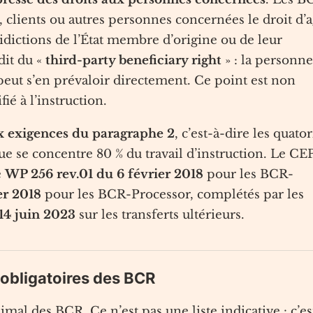
 clients ou autres personnes concernées le droit d’a
ridictions de l’État membre d’origine ou de leur
dit du «
third-party beneficiary right
» : la personne
eut s’en prévaloir directement. Ce point est non
ié à l’instruction.
x exigences du paragraphe 2
, c’est-à-dire les quato
que se concentre 80 % du travail d’instruction. Le C
e
WP 256 rev.01 du 6 février 2018
pour les BCR-
er 2018
pour les BCR-Processor, complétés par les
4 juin 2023
sur les transferts ultérieurs.
 obligatoires des BCR
l des BCR. Ce n’est pas une liste indicative : c’es