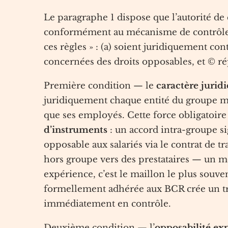
Le paragraphe 1 dispose que l’autorité d
conformément au mécanisme de contrôle de
ces règles » : (a) soient juridiquement c
concernées des droits opposables, et © r
Première condition — le
caractère juri
juridiquement chaque entité du groupe mem
que ses employés. Cette force obligatoir
d’instruments
: un accord intra-groupe si
opposable aux salariés via le contrat de tr
hors groupe vers des prestataires — un 
expérience, c’est le maillon le plus souvent
formellement adhérée aux BCR crée un tro
immédiatement en contrôle.
Deuxième condition — l’
opposabilité ex