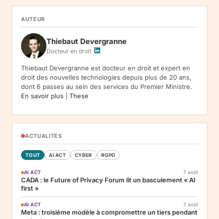
de nos communications. Base legale : consentement (art. 6.1.a
RGPD). Destinataires : le responsable du traitement, AWS
AUTEUR
(hebergement), Amazon SES (envoi des emails). Conservation :
jusqu'a desinscription. Droits : acces, rectification, effacement,
Thiebaut Devergranne
limitation, opposition, portabilite -- exercez vos droits via notre
.
Reclamation :
.
Docteur en droit
Thiebaut Devergranne est docteur en droit et expert en
droit des nouvelles technologies depuis plus de 20 ans,
dont 6 passes au sein des services du Premier Ministre.
En savoir plus
|
These
ACTUALITÉS
TOUT
AI ACT
CYBER
RGPD
AI ACT
7 août
CADA : le Future of Privacy Forum lit un basculement « AI
first »
AI ACT
7 août
Meta : troisième modèle à compromettre un tiers pendant