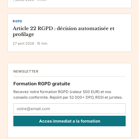
RGPD
Article 22 RGPD : décision automatisée et
profilage
27 avril 2026
·
15
min
NEWSLETTER
Formation RGPD gratuite
Recevez notre formation RGPD (valeur 500 EUR) et nos
conseils conformite. Rejoint par 52 000+ DPO, RSSI et juristes.
Acces immediat a la formation
Responsable : Legiscope UAB, Laisves pr. 60-1107, Vilnius, LT-
05120, Lituanie. Finalite : inscription a la newsletter et reception