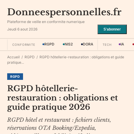
Donneespersonnelles.fr
Plateforme de veille en conformite numerique
Jeudi 6 aout 2026
S'abonner
RGPD
NIS2
DORA
IA
CONFORMITE
TECH
Accueil
/
RGPD
/
RGPD hôtellerie-restauration : obligations et guide
pratique...
RGPD
RGPD hôtellerie-
restauration : obligations et
guide pratique 2026
RGPD hôtel et restaurant : fichiers clients,
réservations OTA Booking/Expedia,