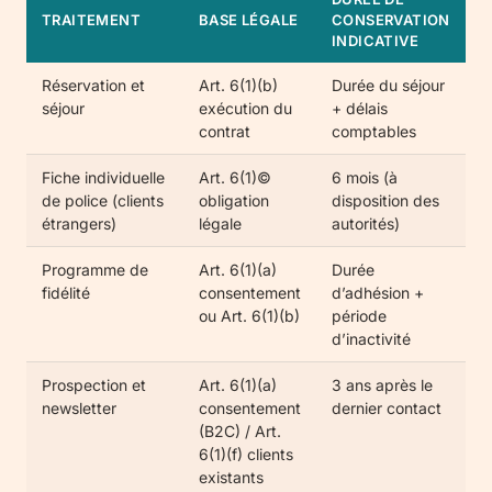
TRAITEMENT
BASE LÉGALE
CONSERVATION
INDICATIVE
Réservation et
Art. 6(1)(b)
Durée du séjour
séjour
exécution du
+ délais
contrat
comptables
Fiche individuelle
Art. 6(1)©
6 mois (à
de police (clients
obligation
disposition des
étrangers)
légale
autorités)
Programme de
Art. 6(1)(a)
Durée
fidélité
consentement
d’adhésion +
ou Art. 6(1)(b)
période
d’inactivité
Prospection et
Art. 6(1)(a)
3 ans après le
newsletter
consentement
dernier contact
(B2C) / Art.
6(1)(f) clients
existants