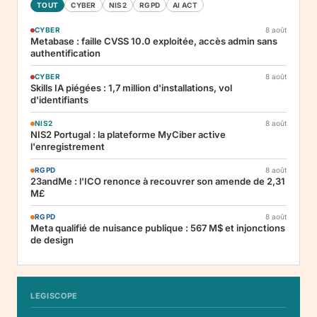
TOUT
CYBER
NIS2
RGPD
AI ACT
CYBER
8 août
Metabase : faille CVSS 10.0 exploitée, accès admin sans
authentification
CYBER
8 août
Skills IA piégées : 1,7 million d'installations, vol
d'identifiants
NIS2
8 août
NIS2 Portugal : la plateforme MyCiber active
l'enregistrement
RGPD
8 août
23andMe : l'ICO renonce à recouvrer son amende de 2,31
M£
RGPD
8 août
Meta qualifié de nuisance publique : 567 M$ et injonctions
de design
LEGISCOPE