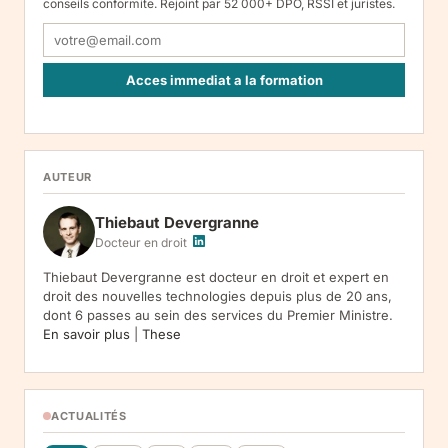
conseils conformite. Rejoint par 52 000+ DPO, RSSI et juristes.
Acces immediat a la formation
Responsable : Legiscope UAB, Laisves pr. 60-1107, Vilnius, LT-
05120, Lituanie. Finalite : inscription a la newsletter et reception
de nos communications. Base legale : consentement (art. 6.1.a
RGPD). Destinataires : le responsable du traitement, AWS
AUTEUR
(hebergement), Amazon SES (envoi des emails). Conservation :
jusqu'a desinscription. Droits : acces, rectification, effacement,
Thiebaut Devergranne
limitation, opposition, portabilite -- exercez vos droits via notre
.
Reclamation :
.
Docteur en droit
Thiebaut Devergranne est docteur en droit et expert en
droit des nouvelles technologies depuis plus de 20 ans,
dont 6 passes au sein des services du Premier Ministre.
En savoir plus
|
These
ACTUALITÉS