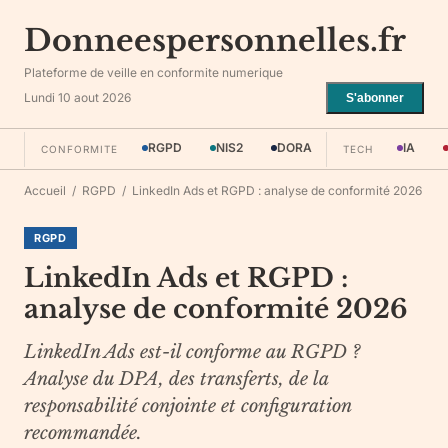
Donneespersonnelles.fr
Plateforme de veille en conformite numerique
Lundi 10 aout 2026
S'abonner
RGPD
NIS2
DORA
IA
CONFORMITE
TECH
Accueil
/
RGPD
/
LinkedIn Ads et RGPD : analyse de conformité 2026
RGPD
LinkedIn Ads et RGPD :
analyse de conformité 2026
LinkedIn Ads est-il conforme au RGPD ?
Analyse du DPA, des transferts, de la
responsabilité conjointe et configuration
recommandée.