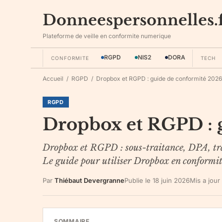
Donneespersonnelles.
Plateforme de veille en conformite numerique
RGPD
NIS2
DORA
CONFORMITE
TECH
Accueil
/
RGPD
/
Dropbox et RGPD : guide de conformité 2026
RGPD
Dropbox et RGPD : 
Dropbox et RGPD : sous-traitance, DPA, tran
Le guide pour utiliser Dropbox en conformit
Par
Thiébaut Devergranne
Publie le
18 juin 2026
Mis a jour
SOMMAIRE