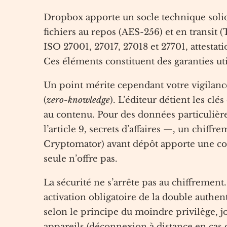
Dropbox apporte un socle technique solid
fichiers au repos (AES-256) et en transit (
ISO 27001, 27017, 27018 et 27701, attest
Ces éléments constituent des garanties uti
Un point mérite cependant votre vigilanc
(
zero-knowledge
). L’éditeur détient les cl
au contenu. Pour des données particulièr
l’article 9, secrets d’affaires —, un chiffre
Cryptomator) avant dépôt apporte une co
seule n’offre pas.
La sécurité ne s’arrête pas au chiffrement
activation obligatoire de la double authent
selon le principe du moindre privilège, jo
appareils (déconnexion à distance en cas d