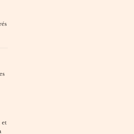
rés
es
 et
a