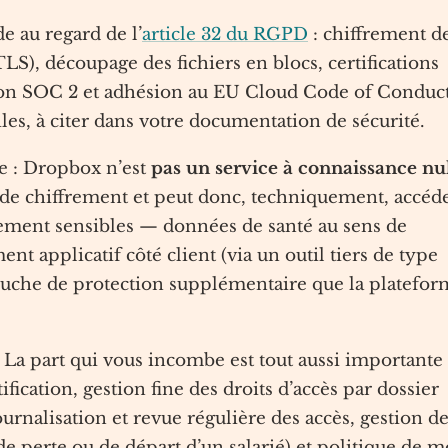
e au regard de l’
article 32 du RGPD
: chiffrement d
TLS), découpage des fichiers en blocs, certifications
ation SOC 2 et adhésion au EU Cloud Code of Conduct
les, à citer dans votre documentation de sécurité.
e : Dropbox n’est
pas un service à connaissance nu
és de chiffrement et peut donc, techniquement, accéd
ement sensibles — données de santé au sens de
ment applicatif côté client (via un outil tiers de type
uche de protection supplémentaire que la platefor
. La part qui vous incombe est tout aussi importante 
ification, gestion fine des droits d’accès par dossier
urnalisation et revue régulière des accès, gestion d
e perte ou de départ d’un salarié) et politique de m