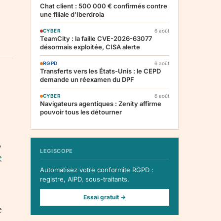
Chat client : 500 000 € confirmés contre
une filiale d'Iberdrola
CYBER
6 août
TeamCity : la faille CVE-2026-63077
désormais exploitée, CISA alerte
RGPD
6 août
Transferts vers les États-Unis : le CEPD
demande un réexamen du DPF
CYBER
6 août
Navigateurs agentiques : Zenity affirme
pouvoir tous les détourner
,
LEGISCOPE
e
Automatisez votre conformite RGPD :
registre, AIPD, sous-traitants.
Essai gratuit →
e