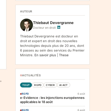
1107, Vilnius, LT-05120, Lituanie. Finalite :
inscription a la newsletter et reception de nos
communications. Base legale : consentement
AUTEUR
(art. 6.1.a RGPD). Destinataires : le
responsable du traitement, AWS
Thiebaut Devergranne
(hebergement), Amazon SES (envoi des
emails). Conservation : jusqu'a desinscription.
Docteur en droit
Droits : acces, rectification, effacement,
limitation, opposition, portabilite -- exercez
Thiebaut Devergranne est docteur en
vos droits via notre
. Reclamation :
.
droit et expert en droit des nouvelles
technologies depuis plus de 20 ans, dont
6 passes au sein des services du Premier
Ministre.
En savoir plus
|
These
ACTUALITÉS
,
TOUT
RGPD
CYBER
AI ACT
RGPD
6 août
e-Evidence : les injonctions européennes
applicables le 18 août
RGPD
6 août