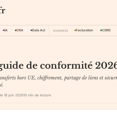
fr
IA
CRA
Data Act
Facturation
CSRD
BUSINESS
guide de conformité 202
sferts hors UE, chiffrement, partage de liens et sécuri
é.
 le
18 juin 2026
10
min de lecture