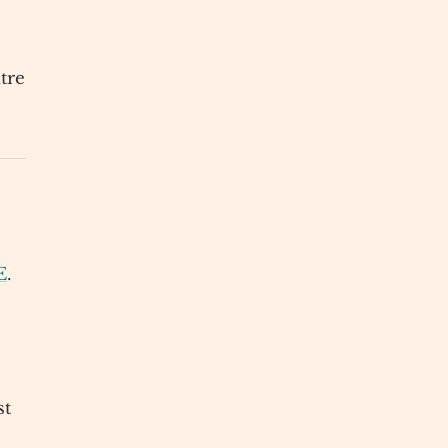
tre
E
.
st