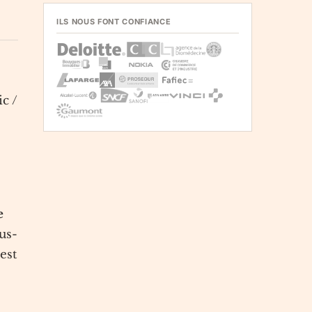
ILS NOUS FONT CONFIANCE
c /
e
us-
’est