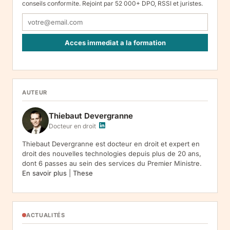
conseils conformite. Rejoint par 52 000+ DPO, RSSI et juristes.
Acces immediat a la formation
Responsable : Legiscope UAB, Laisves pr. 60-1107, Vilnius, LT-
05120, Lituanie. Finalite : inscription a la newsletter et reception
de nos communications. Base legale : consentement (art. 6.1.a
RGPD). Destinataires : le responsable du traitement, AWS
AUTEUR
(hebergement), Amazon SES (envoi des emails). Conservation :
jusqu'a desinscription. Droits : acces, rectification, effacement,
Thiebaut Devergranne
limitation, opposition, portabilite -- exercez vos droits via notre
.
Reclamation :
.
Docteur en droit
Thiebaut Devergranne est docteur en droit et expert en
droit des nouvelles technologies depuis plus de 20 ans,
dont 6 passes au sein des services du Premier Ministre.
En savoir plus
|
These
ACTUALITÉS