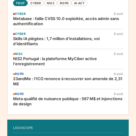
TOUT
CYBER
NIS2
RGPD
AI ACT
CYBER
8 août
Metabase : faille CVSS 10.0 exploitée, accès admin sans
authentification
CYBER
8 août
Skills IA piégées : 1,7 million d'installations, vol
d'identifiants
NIS2
8 août
NIS2 Portugal : la plateforme MyCiber active
l'enregistrement
RGPD
8 août
23andMe : l'ICO renonce à recouvrer son amende de 2,31
M£
RGPD
8 août
Meta qualifié de nuisance publique : 567 M$ et injonctions
de design
LEGISCOPE