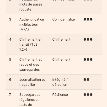
mots de passe
robuste
3
Authentification
Confidentialité
●●●
multifacteur
(MFA)
4
Chiffrement en
Chiffrement
●●●
transit (TLS
1.2+)
5
Chiffrement au
Chiffrement
●●●
repos et des
sauvegardes
6
Journalisation et
Intégrité /
●●
traçabilité
détection
7
Sauvegardes
Résilience
●●●
régulières et
tests de