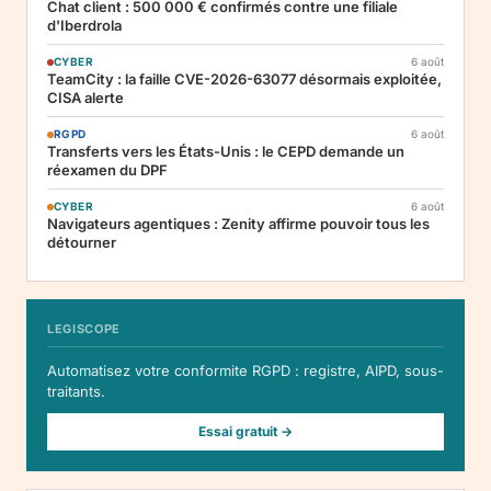
Chat client : 500 000 € confirmés contre une filiale
d'Iberdrola
CYBER
6 août
TeamCity : la faille CVE-2026-63077 désormais exploitée,
CISA alerte
RGPD
6 août
Transferts vers les États-Unis : le CEPD demande un
réexamen du DPF
CYBER
6 août
Navigateurs agentiques : Zenity affirme pouvoir tous les
détourner
LEGISCOPE
Automatisez votre conformite RGPD : registre, AIPD, sous-
traitants.
Essai gratuit →