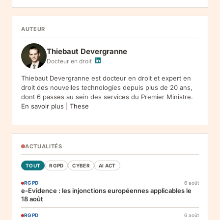
05120, Lituanie. Finalite : inscription a la newsletter et reception
de nos communications. Base legale : consentement (art. 6.1.a
RGPD). Destinataires : le responsable du traitement, AWS
AUTEUR
(hebergement), Amazon SES (envoi des emails). Conservation :
jusqu'a desinscription. Droits : acces, rectification, effacement,
Thiebaut Devergranne
limitation, opposition, portabilite -- exercez vos droits via notre
.
Reclamation :
.
Docteur en droit
Thiebaut Devergranne est docteur en droit et expert en
droit des nouvelles technologies depuis plus de 20 ans,
dont 6 passes au sein des services du Premier Ministre.
En savoir plus
|
These
ACTUALITÉS
TOUT
RGPD
CYBER
AI ACT
RGPD
6 août
e-Evidence : les injonctions européennes applicables le
18 août
RGPD
6 août