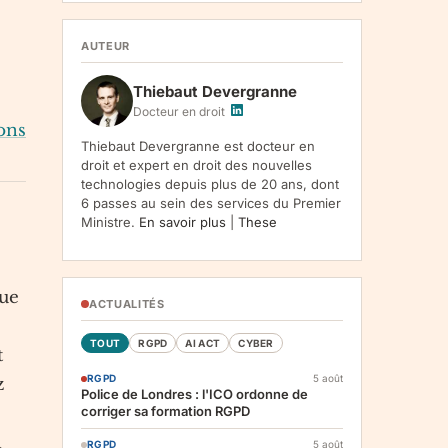
1107, Vilnius, LT-05120, Lituanie. Finalite :
inscription a la newsletter et reception de nos
s
communications. Base legale : consentement
AUTEUR
(art. 6.1.a RGPD). Destinataires : le
responsable du traitement, AWS
Thiebaut Devergranne
(hebergement), Amazon SES (envoi des
emails). Conservation : jusqu'a desinscription.
Docteur en droit
Droits : acces, rectification, effacement,
ons
limitation, opposition, portabilite -- exercez
Thiebaut Devergranne est docteur en
vos droits via notre
. Reclamation :
.
droit et expert en droit des nouvelles
technologies depuis plus de 20 ans, dont
6 passes au sein des services du Premier
Ministre.
En savoir plus
|
These
que
ACTUALITÉS
TOUT
RGPD
AI ACT
CYBER
t
RGPD
5 août
z
Police de Londres : l'ICO ordonne de
corriger sa formation RGPD
n
RGPD
5 août