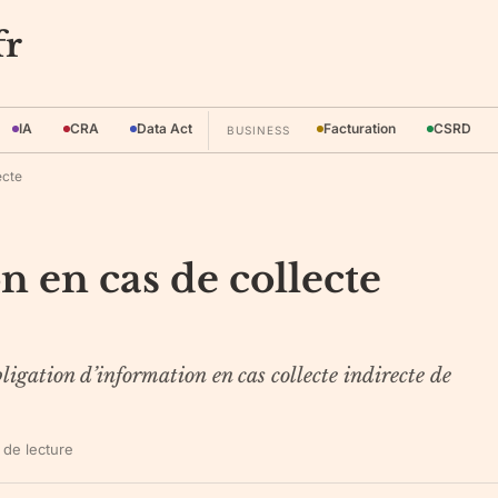
fr
IA
CRA
Data Act
Facturation
CSRD
BUSINESS
ecte
 en cas de collecte
ligation d’information en cas collecte indirecte de
de lecture