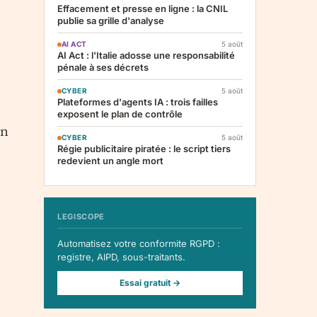
Effacement et presse en ligne : la CNIL
publie sa grille d'analyse
AI ACT
5 août
AI Act : l'Italie adosse une responsabilité
pénale à ses décrets
CYBER
5 août
Plateformes d'agents IA : trois failles
exposent le plan de contrôle
on
CYBER
5 août
Régie publicitaire piratée : le script tiers
redevient un angle mort
LEGISCOPE
Automatisez votre conformite RGPD :
registre, AIPD, sous-traitants.
Essai gratuit →