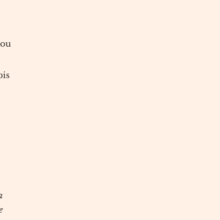
 ou
bis
a
e