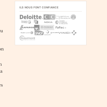
ILS NOUS FONT CONFIANCE
vu
on
n
la
es