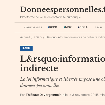
Donneespersonnelles.
Plateforme de veille en conformite numerique
RGPD
NIS2
DORA
CONFORMITE
TECH
Accueil
/
RGPD
/
L&rsquo;information en cas de collecte indir
RGPD
L&rsquo;information
indirecte
La loi informatique et libertés impose une ob
données personnelles
Par
Thiébaut Devergranne
Publie le
3 novembre 2011
5
min 