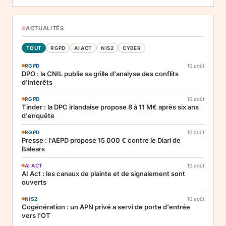
ACTUALITÉS
TOUT
RGPD
AI ACT
NIS2
CYBER
RGPD
10 août
DPO : la CNIL publie sa grille d'analyse des conflits
d'intérêts
RGPD
10 août
Tinder : la DPC irlandaise propose 8 à 11 M€ après six ans
d'enquête
RGPD
10 août
Presse : l'AEPD propose 15 000 € contre le Diari de
Balears
AI ACT
10 août
AI Act : les canaux de plainte et de signalement sont
ouverts
NIS2
10 août
Cogénération : un APN privé a servi de porte d'entrée
vers l'OT