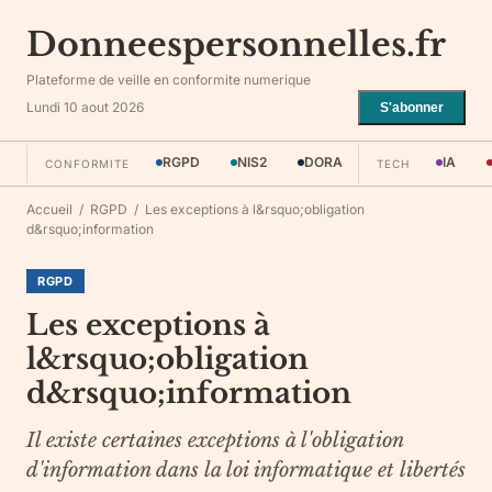
Donneespersonnelles.fr
Plateforme de veille en conformite numerique
Lundi 10 aout 2026
S'abonner
RGPD
NIS2
DORA
IA
CONFORMITE
TECH
Accueil
/
RGPD
/
Les exceptions à l&rsquo;obligation
d&rsquo;information
RGPD
Les exceptions à
l&rsquo;obligation
d&rsquo;information
Il existe certaines exceptions à l'obligation
d'information dans la loi informatique et libertés