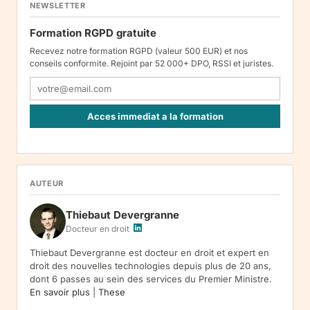
NEWSLETTER
Formation RGPD gratuite
Recevez notre formation RGPD (valeur 500 EUR) et nos
conseils conformite. Rejoint par 52 000+ DPO, RSSI et juristes.
Acces immediat a la formation
Responsable : Legiscope UAB, Laisves pr. 60-1107, Vilnius, LT-
05120, Lituanie. Finalite : inscription a la newsletter et reception
de nos communications. Base legale : consentement (art. 6.1.a
RGPD). Destinataires : le responsable du traitement, AWS
AUTEUR
(hebergement), Amazon SES (envoi des emails). Conservation :
jusqu'a desinscription. Droits : acces, rectification, effacement,
Thiebaut Devergranne
limitation, opposition, portabilite -- exercez vos droits via notre
.
Reclamation :
.
Docteur en droit
Thiebaut Devergranne est docteur en droit et expert en
droit des nouvelles technologies depuis plus de 20 ans,
dont 6 passes au sein des services du Premier Ministre.
En savoir plus
|
These