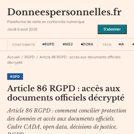
Donneespersonnelles.fr
Plateforme de veille en conformite numerique
Jeudi 6 aout 2026
S'abonner
RGPD
NIS2
DORA
IA
CONFORMITE
TECH
Accueil
/
RGPD
/
Article 86 RGPD : accès aux documents officiels
décrypté
RGPD
Article 86 RGPD : accès aux
documents officiels décrypté
Article 86 RGPD : comment concilier protection
des données et accès aux documents officiels.
Cadre CADA, open data, décisions de justice,