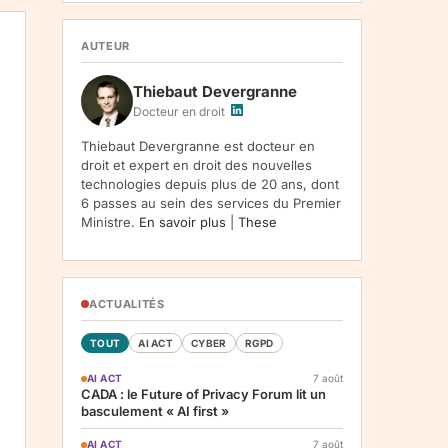
1107, Vilnius, LT-05120, Lituanie. Finalite :
inscription a la newsletter et reception de nos
communications. Base legale : consentement
AUTEUR
(art. 6.1.a RGPD). Destinataires : le
responsable du traitement, AWS
Thiebaut Devergranne
(hebergement), Amazon SES (envoi des
emails). Conservation : jusqu'a desinscription.
Docteur en droit
Droits : acces, rectification, effacement,
limitation, opposition, portabilite -- exercez
Thiebaut Devergranne est docteur en
vos droits via notre
. Reclamation :
.
droit et expert en droit des nouvelles
technologies depuis plus de 20 ans, dont
6 passes au sein des services du Premier
Ministre.
En savoir plus
|
These
ACTUALITÉS
TOUT
AI ACT
CYBER
RGPD
AI ACT
7 août
CADA : le Future of Privacy Forum lit un
basculement « AI first »
AI ACT
7 août