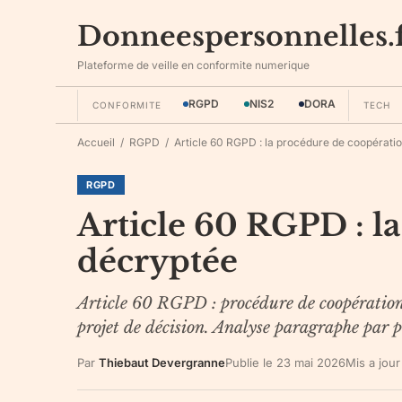
Donneespersonnelles.
Plateforme de veille en conformite numerique
RGPD
NIS2
DORA
CONFORMITE
TECH
Accueil
/
RGPD
/
Article 60 RGPD : la procédure de coopérati
RGPD
Article 60 RGPD : l
décryptée
Article 60 RGPD : procédure de coopération ch
projet de décision. Analyse paragraphe par 
Par
Thiebaut Devergranne
Publie le
23 mai 2026
Mis a jour