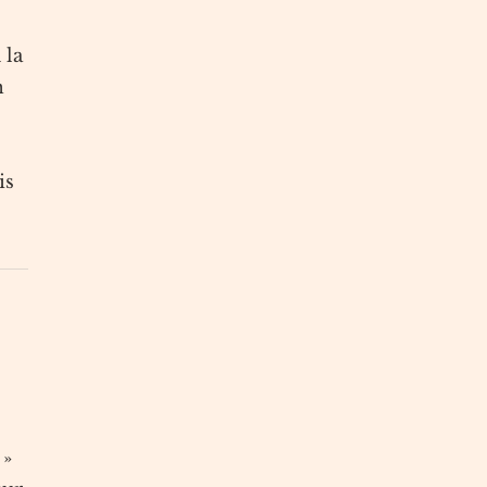
 la
n
is
 »