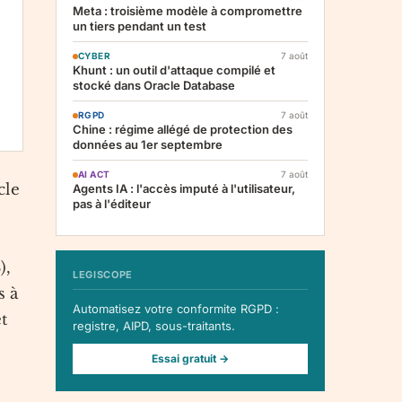
Meta : troisième modèle à compromettre
un tiers pendant un test
CYBER
7 août
Khunt : un outil d'attaque compilé et
stocké dans Oracle Database
RGPD
7 août
Chine : régime allégé de protection des
données au 1er septembre
AI ACT
7 août
cle
Agents IA : l'accès imputé à l'utilisateur,
pas à l'éditeur
e
),
LEGISCOPE
s à
Automatisez votre conformite RGPD :
t
registre, AIPD, sous-traitants.
Essai gratuit →