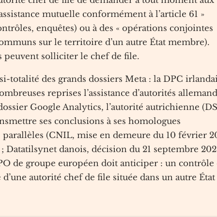
autorité chef de file de demander à tout moment aux
assistance mutuelle conformément à l’article 61 »
ontrôles, enquêtes) ou à des « opérations conjointes
communs sur le territoire d’un autre État membre).
euvent solliciter le chef de file.
si-totalité des grands dossiers Meta : la DPC irlanda
ombreuses reprises l’assistance d’autorités allemand
e dossier Google Analytics, l’autorité autrichienne (D
ansmettre ses conclusions à ses homologues
 parallèles (CNIL, mise en demeure du 10 février 2
2 ; Datatilsynet danois, décision du 21 septembre 202
DPO de groupe européen doit anticiper : un contrôle
’une autorité chef de file située dans un autre État