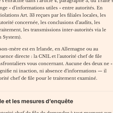
’enracine dans l’article 4, paragraphe 3, du Traité 
ge « d’informations utiles » entre autorités. En
olations Art. 33 reçues par les filiales locales, les
utorité concernée, les conclusions d’audits, les
itement, les transmissions inter-autorités via le
n System).
ison-mère est en Irlande, en Allemagne ou au
ce directe : la CNIL et l’autorité chef de file
nsfrontaliers vous concernant. Aucune des deux ne «
ignifie ni inaction, ni absence d’informations — il
orité chef de file pour le traitement examiné.
lle et les mesures d’enquête