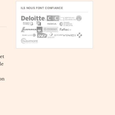
ILS NOUS FONT CONFIANCE
et
le
ion