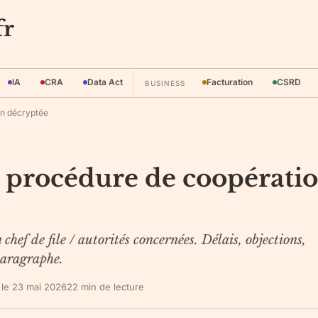
fr
IA
CRA
Data Act
Facturation
CSRD
BUSINESS
on décryptée
a procédure de coopérati
ef de file / autorités concernées. Délais, objections,
paragraphe.
 le
23 mai 2026
22
min de lecture