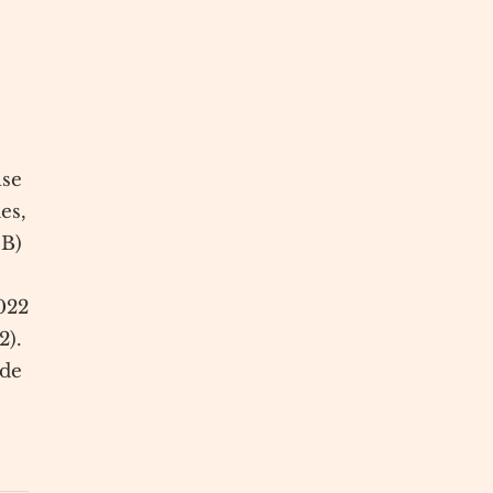
ise
es,
SB)
022
2).
 de