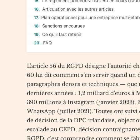
Le règlement procédural Art. 60 en cours d’ado
Articulation avec les autres articles
Plan opérationnel pour une entreprise multi-éta
Sanctions encourues
Ce qu’il faut retenir
FAQ
L’article 56 du RGPD désigne l’autorité chef 
60 lui dit comment s’en servir quand un do
paragraphes denses et techniques — que 
dernières années : 1,2 milliard d’euros à M
390 millions à Instagram (janvier 2023), 
WhatsApp (juillet 2021). Toutes ont suiv
de décision de la DPC irlandaise, objectio
escalade au CEPD, décision contraignante 
RGPD, c’est comprendre comment se fabri